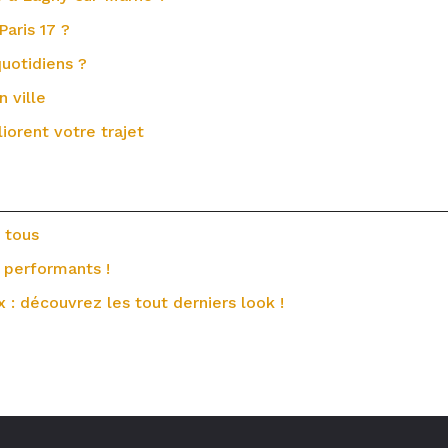
Paris 17 ?
uotidiens ?
n ville
iorent votre trajet
 tous
 performants !
x : découvrez les tout derniers look !